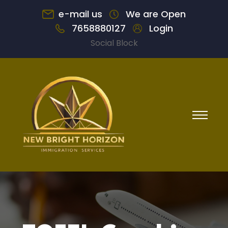
e-mail us
We are Open
7658880127
Login
Social Block