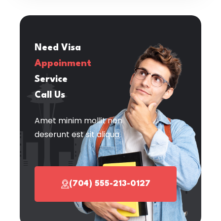
Need Visa
Appoinment
Service
Call Us
Amet minim mollit non
deserunt est sit aliqua
(704) 555-213-0127