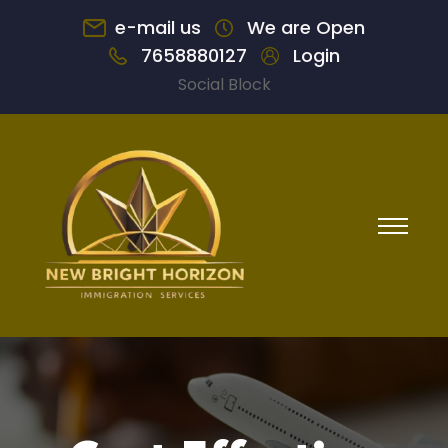
e-mail us
We are Open
7658880127
Login
Social Block