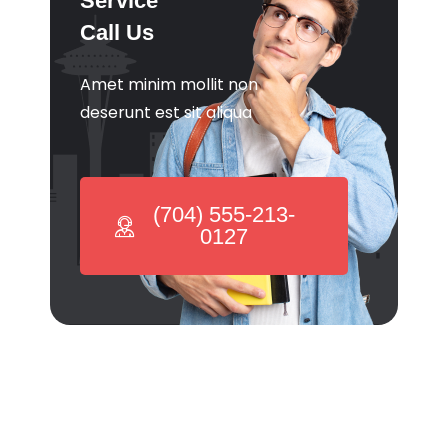
Service
Call Us
Amet minim mollit non
deserunt est sit aliqua
(704) 555-213-
0127